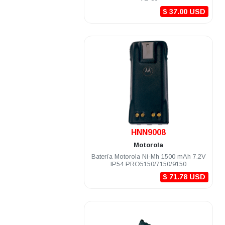
$ 37.00 USD
.
HNN9008
Motorola
Batería Motorola Ni-Mh 1500 mAh 7.2V
IP54 PRO5150/7150/9150
$ 71.78 USD