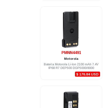
.
PMNN4491
Motorola
Batería Motorola Li-Ion 2100 mAh 7.4V
IP68 R7 DEP500 DGP5000/8000
$ 176.84 USD