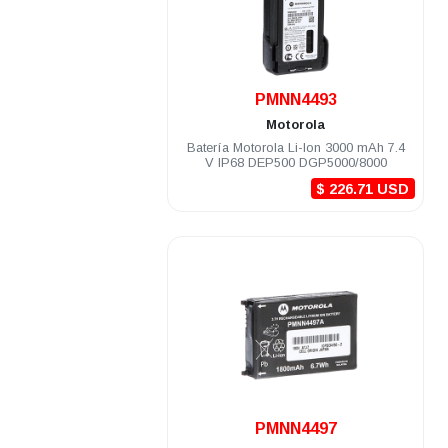
.
PMNN4493
Motorola
Batería Motorola Li-Ion 3000 mAh 7.4
V IP68 DEP500 DGP5000/8000
$ 226.71 USD
.
PMNN4497