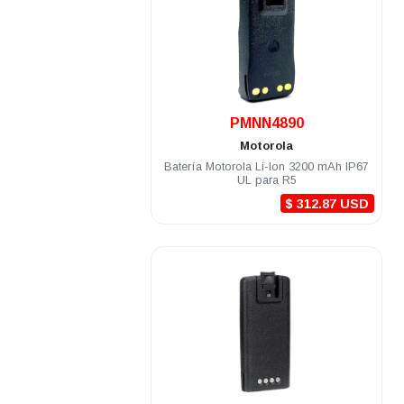
.
PMNN4890
Motorola
Batería Motorola Li-Ion 3200 mAh IP67
UL para R5
$ 312.87 USD