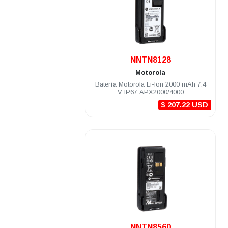
.
NNTN8128
Motorola
Batería Motorola Li-Ion 2000 mAh 7.4
V IP67 APX2000/4000
$ 207.22 USD
.
NNTN8560