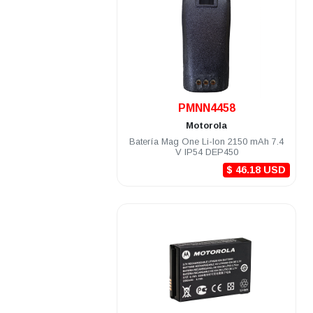
.
PMNN4458
Motorola
Batería Mag One Li-Ion 2150 mAh 7.4
V IP54 DEP450
$ 46.18 USD