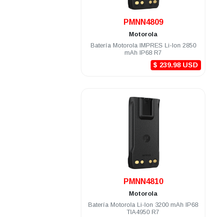
.
PMNN4809
Motorola
Batería Motorola IMPRES Li-Ion 2850
mAh IP68 R7
$ 239.98 USD
.
PMNN4810
Motorola
Batería Motorola Li-Ion 3200 mAh IP68
TIA4950 R7