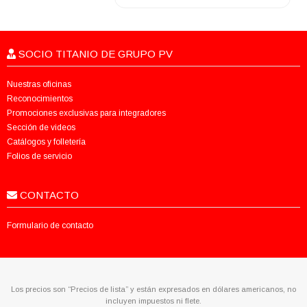
SOCIO TITANIO DE GRUPO PV
Nuestras oficinas
Reconocimientos
Promociones exclusivas para integradores
Sección de videos
Catálogos y folletería
Folios de servicio
CONTACTO
Formulario de contacto
Los precios son “Precios de lista” y están expresados en dólares americanos, no
incluyen impuestos ni flete.