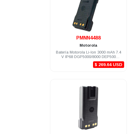
.
PMNN4488
Motorola
Batería Motorola Li-Ion 3000 mAh 7.4
V IP68 DGP5000/8000 DEP500
DEP500e
$ 269.64 USD
.