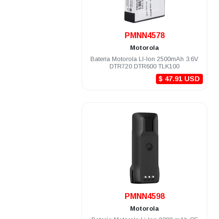
.
PMNN4578
Motorola
Bateria Motorola LI-Ion 2500mAh 3.6V
DTR720 DTR600 TLK100
$ 47.91 USD
.
PMNN4598
Motorola