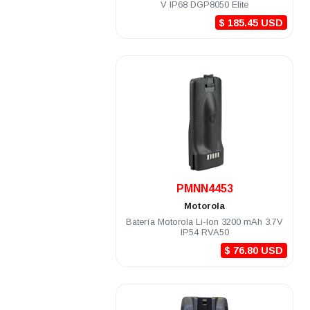
V IP68 DGP8050 Elite
$ 185.45 USD
.
PMNN4453
Motorola
Batería Motorola Li-Ion 3200 mAh 3.7V
IP54 RVA50
$ 76.80 USD