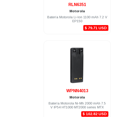
.
RLN6351
Motorola
Batería Motorola Li-Ion 1100 mAh 7.2 V
EP150
$ 79.71 USD
.
WPNN4013
Motorola
Batería Motorola Ni-Mh 2000 mAh 7.5
V IP54 HT1000 MT2000 series MTX
$ 102.82 USD