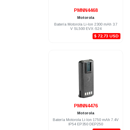
.
PMNN4468
Motorola
Batería Motorola Li-Ion 2300 mAh 3.7
V SL500 EVX-S24
$ 72.73 USD
.
PMNN4476
Motorola
Batería Motorola Li-Ion 1750 mAh 7.4V
IP54 EP350 DEP250