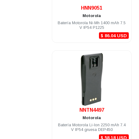
.
HNN9051
Motorola
Batería Motorola Ni-Mh 1400 mAh 7.5
V IP54 P1225
$ 86.04 USD
.
NNTN4497
Motorola
Batería Motorola Li-Ion 2250 mAh 7.4
V IP54 gruesa DEP450
$ 58.18 USD