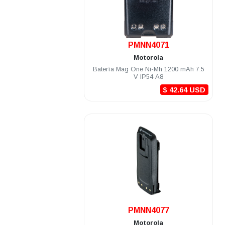
.
PMNN4071
Motorola
Batería Mag One Ni-Mh 1200 mAh 7.5
V IP54 A8
$ 42.64 USD
.
PMNN4077
Motorola