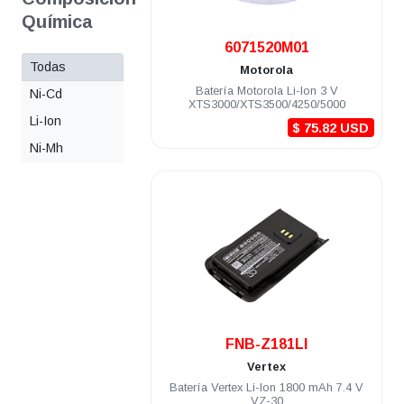
Química
.
6071520M01
Todas
Motorola
Batería Motorola Li-Ion 3 V
Ni-Cd
XTS3000/XTS3500/4250/5000
Li-Ion
$ 75.82 USD
Ni-Mh
.
FNB-Z181LI
Vertex
Batería Vertex Li-Ion 1800 mAh 7.4 V
VZ-30