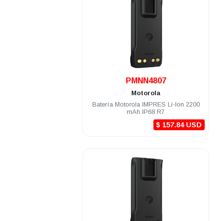
.
PMNN4807
Motorola
Batería Motorola IMPRES Li-Ion 2200
mAh IP68 R7
$ 157.84 USD