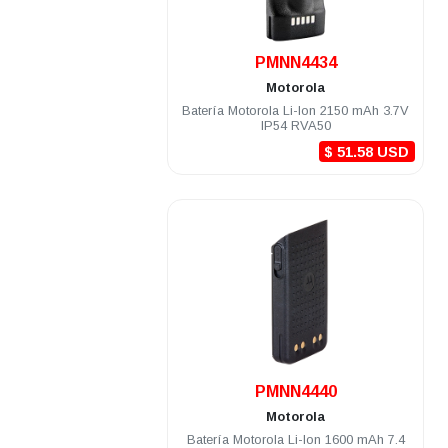
.
PMNN4434
Motorola
Batería Motorola Li-Ion 2150 mAh 3.7V
IP54 RVA50
$ 51.58 USD
.
PMNN4440
Motorola
Batería Motorola Li-Ion 1600 mAh 7.4