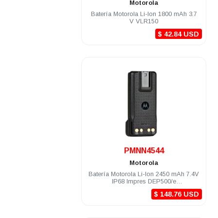
Motorola
Batería Motorola Li-Ion 1800 mAh 3.7
V VLR150
$ 42.84 USD
.
PMNN4544
Motorola
Batería Motorola Li-Ion 2450 mAh 7.4V
IP68 Impres DEP500/e
DGP5000e/8000e
$ 148.76 USD