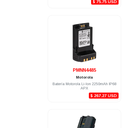
$ 75.75 USD
.
PMNN4485
Motorola
Batería Motorola Li-Ion 2250mAh IP68
APX
$ 267.27 USD