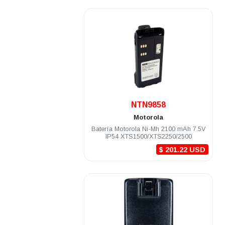
.
NTN9858
Motorola
Batería Motorola Ni-Mh 2100 mAh 7.5V
IP54 XTS1500/XTS2250/2500
$ 201.22 USD