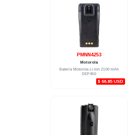
.
PMNN4253
Motorola
Batería Motorola Li-Ion 2100 mAh
DEP450
$ 66.85 USD