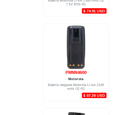
Batería Motorola Li-Ion 2300 mAh CE
7.5V IP55 R2
$ 74.91 USD
.
PMNN4600
Motorola
Batería delgada Motorola Li-Ion 2100
mAh CE R2
$ 87.36 USD