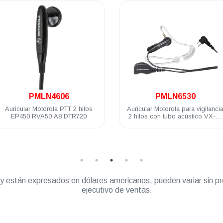
.
.
PMLN4606
PMLN6530
Auricular Motorola PTT 2 hilos
Auricular Motorola para vigilancia
EP450 RVA50 A8 DTR720
2 hilos con tubo acústico VX-80
RVA50 DTR720 A8 DEP250
DEP450 R2
” y están expresados en dólares americanos, pueden variar sin pr
ejecutivo de ventas.