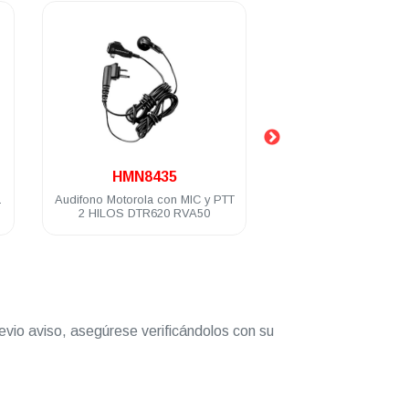
.
.
HMN8435
PMLN4443
Audifono Motorola con MIC y PTT
Audífono Motorola mic
2 HILOS DTR620 RVA50
c/VOX 1 hilo negro EP
D8 DEP450 DTR6
evio aviso, asegúrese verificándolos con su