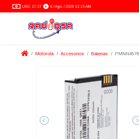
USD: 17.27
6 / Ago. / 2026 12:15 AM
Motorola
Accesorios
Baterias
PMNN4578