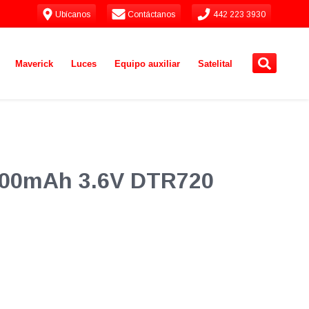
Ubícanos
Contáctanos
442 223 3930
Maverick
Luces
Equipo auxiliar
Satelital
2500mAh 3.6V DTR720