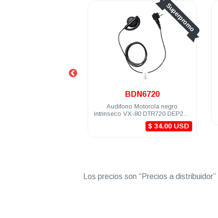
Superpromo
.
MLN4443
BDN6720
Motorola mic y PTT
Audifono Motorola negro
lo negro EP350MX A8
intrinseco VX-80 DTR720 DEP250
EP450 DTR620
DEP450
$ 34.00 USD
Los precios son “Precios a distribuidor