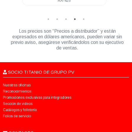
Watts VHF 150-174 Mhz NKP
Los precios son “Precios a distribuidor” y están
expresados en dólares americanos, pueden variar sin
previo aviso, asegúrese verificándolos con su ejecutivo
de ventas.
SOCIO TITANIO DE GRUPO PV
Nuestras oficinas
Reconocimientos
Promociones exclusivas para integradores
Sección de videos
Catálogos y folletería
Folios de servicio