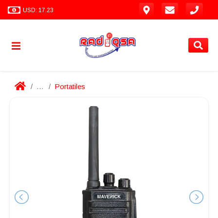
USD: 17.23
...
Portatiles