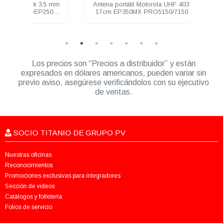
3.5 mm
Antena portátil Motorola UHF 403-520 Mhz
Audíf
250
17cm EP350MX PRO5150/7150 DEP250
neg
DEP450
Los precios son “Precios a distribuidor” y están
expresados en dólares americanos, pueden variar sin
previo aviso, asegúrese verificándolos con su ejecutivo
de ventas.
SOCIO TITANIO DE GRUPO PV
Nuestras oficinas
Reconocimientos
Promociones exclusivas para integradores
Sección de videos
Catálogos y folletería
Folios de servicio