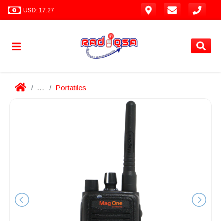
USD: 17.27
...
Portatiles