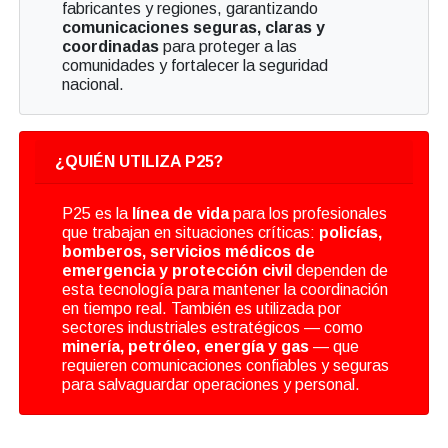
fabricantes y regiones, garantizando
comunicaciones seguras, claras y
coordinadas
para proteger a las
comunidades y fortalecer la seguridad
nacional.
¿QUIÉN UTILIZA P25?
P25 es la
línea de vida
para los profesionales
que trabajan en situaciones críticas:
policías,
bomberos, servicios médicos de
emergencia y protección civil
dependen de
esta tecnología para mantener la coordinación
en tiempo real. También es utilizada por
sectores industriales estratégicos — como
minería, petróleo, energía y gas
— que
requieren comunicaciones confiables y seguras
para salvaguardar operaciones y personal.