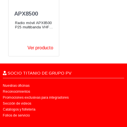
APX8500
Radio móvil APX8500
P25 multibanda VHF
UHF 700/800 MHz
Ver producto
SOCIO TITANIO DE GRUPO PV
Nuestras oficinas
Reconocimientos
Promociones exclusivas para integradores
Sección de videos
Catálogos y folletería
Folios de servicio