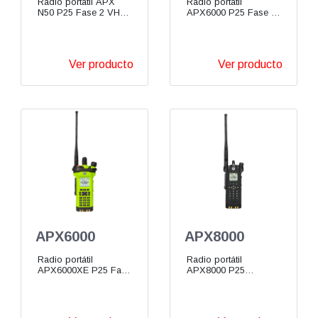
Radio portátil APX
Radio portátil
N50 P25 Fase 2 VHF
APX6000 P25 Fase 2
UHF 700/800 MHz
VHF UHF 700/800
MHz
Ver producto
Ver producto
APX6000
APX8000
Radio portátil
Radio portátil
APX6000XE P25 Fase
APX8000 P25
2 VHF UHF 700/800
Multibanda VHF UHF
MHz de misión crítica
700/800 MHz