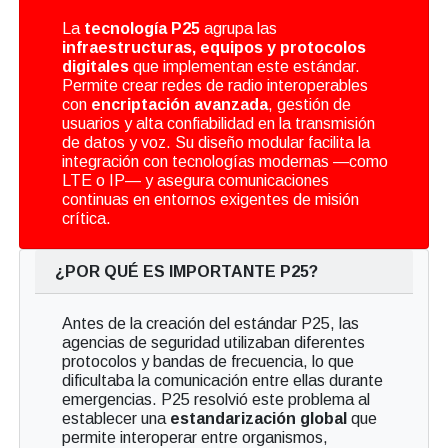
La
tecnología P25
agrupa las
infraestructuras, equipos y protocolos
digitales
que implementan este estándar.
Permite crear redes de radio interoperables
con
encriptación avanzada
, gestión de
usuarios y alta confiabilidad en la transmisión
de datos y voz. Su diseño modular facilita la
integración con tecnologías modernas —como
LTE o IP— y asegura comunicaciones
continuas en entornos exigentes de misión
crítica.
¿POR QUÉ ES IMPORTANTE P25?
Antes de la creación del estándar P25, las
agencias de seguridad utilizaban diferentes
protocolos y bandas de frecuencia, lo que
dificultaba la comunicación entre ellas durante
emergencias. P25 resolvió este problema al
establecer una
estandarización global
que
permite interoperar entre organismos,