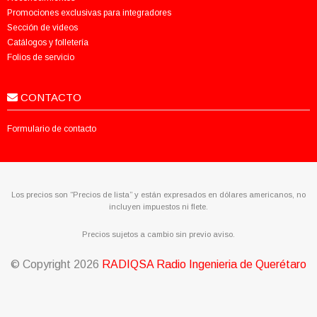
Promociones exclusivas para integradores
Sección de videos
Catálogos y folletería
Folios de servicio
CONTACTO
Formulario de contacto
Los precios son “Precios de lista” y están expresados en dólares americanos, no
incluyen impuestos ni flete.
Precios sujetos a cambio sin previo aviso.
© Copyright
2026
RADIQSA Radio Ingenieria de Querétaro