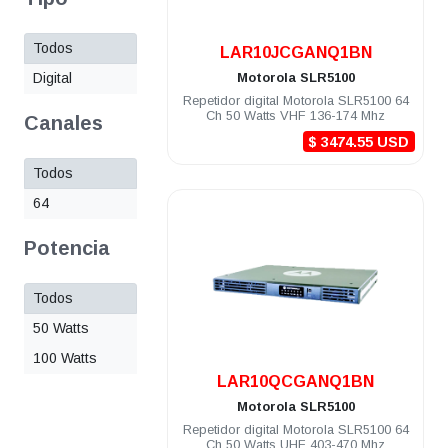
Todos
.
LAR10JCGANQ1BN
Digital
Motorola
SLR5100
Repetidor digital Motorola SLR5100 64
Ch 50 Watts VHF 136-174 Mhz
Canales
$ 3474.55 USD
Todos
64
Potencia
Todos
50 Watts
100 Watts
.
LAR10QCGANQ1BN
Motorola
SLR5100
Repetidor digital Motorola SLR5100 64
Ch 50 Watts UHF 403-470 Mhz