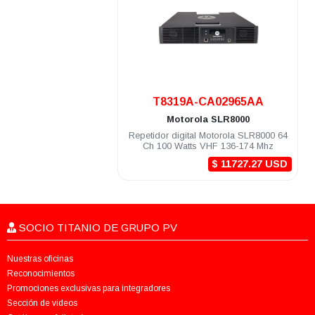
.
T8319A-CA02965AA
Motorola
SLR8000
Repetidor digital Motorola SLR8000 64
Ch 100 Watts VHF 136-174 Mhz
$ 11727.27 USD
SOCIO TITANIO DE GRUPO PV
Nuestras oficinas
Reconocimientos
Promociones exclusivas para integradores
Sección de videos