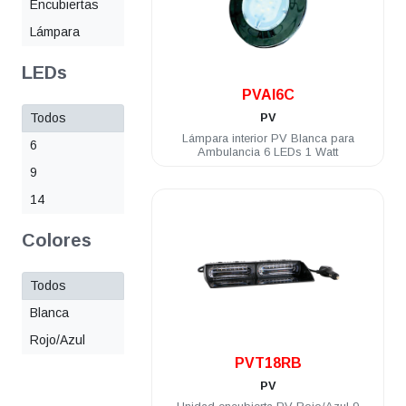
Encubiertas
Lámpara
LEDs
.
PVAI6C
Todos
PV
Lámpara interior PV Blanca para
6
Ambulancia 6 LEDs 1 Watt
9
14
Colores
Todos
Blanca
Rojo/Azul
.
PVT18RB
PV