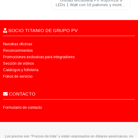
Unidad encubierta PV Rojo/Azul 9
LEDs 1 Watt con 16 patrones y montaje
de ventosa conector encendedo
SOCIO TITANIO DE GRUPO PV
Nuestras oficinas
Reconocimientos
Promociones exclusivas para integradores
Sección de videos
Catálogos y folletería
Folios de servicio
CONTACTO
Formulario de contacto
Los precios son “Precios de lista” y están expresados en dólares americanos, no