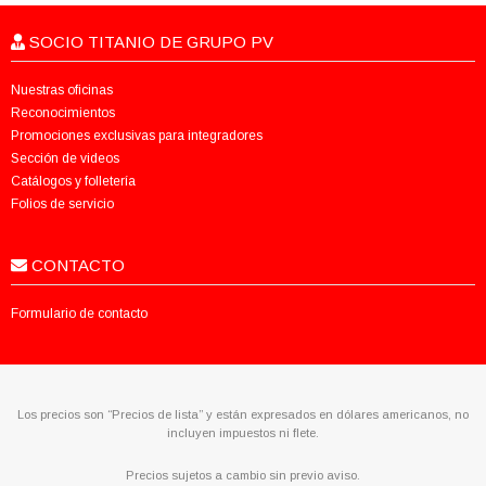
SOCIO TITANIO DE GRUPO PV
Nuestras oficinas
Reconocimientos
Promociones exclusivas para integradores
Sección de videos
Catálogos y folletería
Folios de servicio
CONTACTO
Formulario de contacto
Los precios son “Precios de lista” y están expresados en dólares americanos, no
incluyen impuestos ni flete.
Precios sujetos a cambio sin previo aviso.