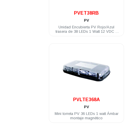
.
PVET38RB
PV
Unidad Encubierta PV Rojo/Azul
trasera de 38 LEDs 1 Watt 12 VDC 2
luces penetracion y montaje brid
.
PVLTE368A
PV
Mini torreta PV 36 LEDs 1 watt Ámbar
montaje magnético