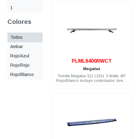
1
Colores
Todos
Ambar
.
Rojo/Azul
PLML8400RWCT
Rojo/Rojo
Megalux
Rojo/Blanco
Torreta Megalux 112 LEDs 3 Watts 46"
Rojo/Blanco incluye controlador, sirena
y bocina de 100 Watts