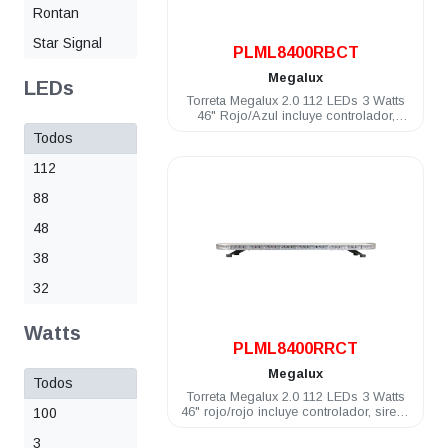
Rontan
Star Signal
PLML8400RBCT
Megalux
LEDs
Torreta Megalux 2.0 112 LEDs 3 Watts
46" Rojo/Azul incluye controlador,
sirena y bocina de 100 Watts
Todos
112
88
48
38
32
.
Watts
PLML8400RRCT
Megalux
Todos
Torreta Megalux 2.0 112 LEDs 3 Watts
46" rojo/rojo incluye controlador, sirena
100
y bocina de 100 Watts
3