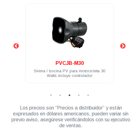
.
.
PVCJB-M30
PCC6R
a / bocina PV para motocicleta 30
Controlador para torreta W
Watts incluye controlador
switches
Los precios son “Precios a distribuidor” y están
expresados en dólares americanos, pueden variar sin
previo aviso, asegúrese verificándolos con su ejecutivo
de ventas.