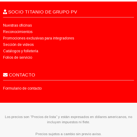
SOCIO TITANIO DE GRUPO PV
Nuestras oficinas
Reconocimientos
Promociones exclusivas para integradores
Sección de videos
Catálogos y folletería
Folios de servicio
CONTACTO
Formulario de contacto
Los precios son “Precios de lista” y están expresados en dólares americanos, no
incluyen impuestos ni flete.
Precios sujetos a cambio sin previo aviso.