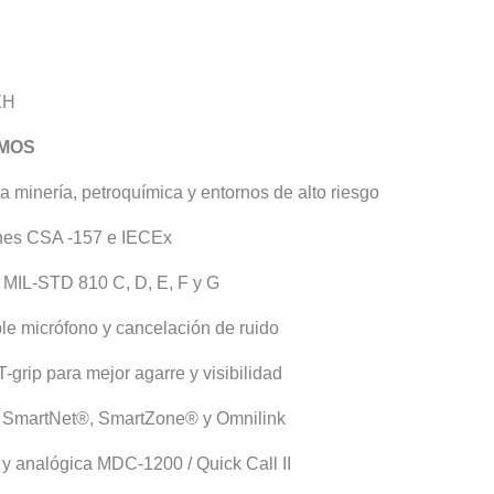
XH
EMOS
 minería, petroquímica y entornos de alto riesgo
ones CSA -157 e IECEx
 MIL-STD 810 C, D, E, F y G
le micrófono y cancelación de ruido
grip para mejor agarre y visibilidad
 SmartNet®, SmartZone® y Omnilink
 y analógica MDC-1200 / Quick Call II