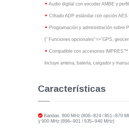
Audio digital con vocoder AMBE y perfi
Cifrado ADP estándar con opción AES y
Programación y administración sobre 
{"
Funciones opcionales"=>"GPS, geocerca 
Compatible con accesorios IMPRES™ y 
Incluye antena, batería, cargador y manua
Características
Bandas: 800 MHz (806–824 / 851–870 M
y 900 MHz (896–901 / 935–940 MHz)