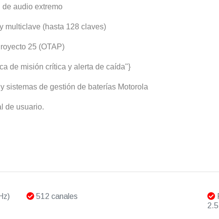
l de audio extremo
 multiclave (hasta 128 claves)
Proyecto 25 (OTAP)
de misión crítica y alerta de caída"}
sistemas de gestión de baterías Motorola
l de usuario.
Hz)
512 canales
P
2.5