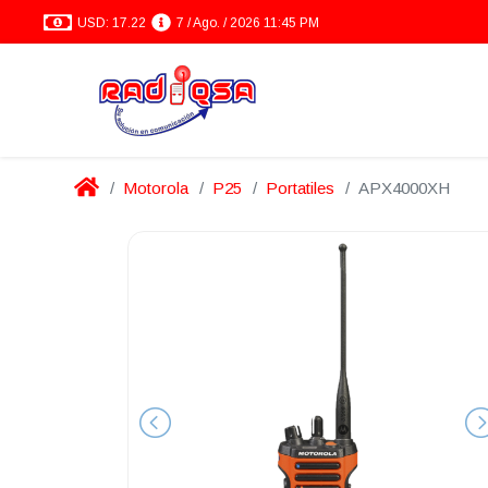
USD: 17.22
7 / Ago. / 2026 11:45 PM
Motorola
P25
Portatiles
APX4000XH