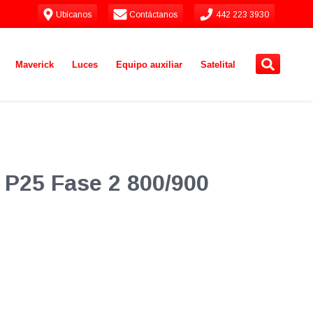
Ubícanos
Contáctanos
442 223 3930
Maverick
Luces
Equipo auxiliar
Satelital
 P25 Fase 2 800/900