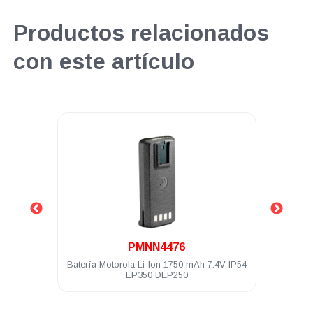
Productos relacionados
con este artículo
.
PMNN4476
50MX
Batería Motorola Li-Ion 1750 mAh 7.4V IP54
Bat
EP350 DEP250