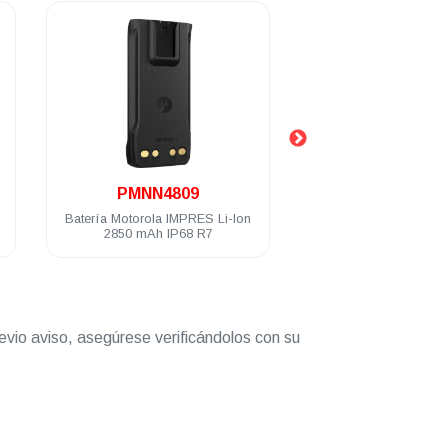
.
.
PMNN4809
LAH06JDN9WA1
Batería Motorola IMPRES Li-Ion
Radio portátil digital Moto
2850 mAh IP68 R7
1000 Ch 5 watts VHF 1
174MHz IP68 FKP TI
Compatible
evio aviso, asegúrese verificándolos con su