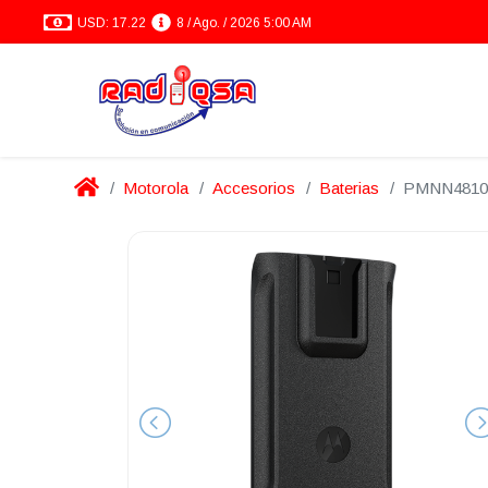
USD: 17.22
8 / Ago. / 2026 5:00 AM
Motorola
Accesorios
Baterias
PMNN4810