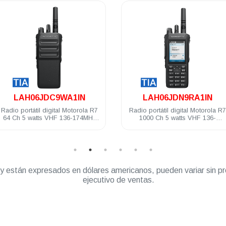
.
.
LAH06JDC9WA1IN
LAH06JDN9RA1IN
io portátil digital Motorola R7
Radio portátil digital Motorola R7
 Ch 5 watts VHF 136-174MHz
1000 Ch 5 watts VHF 136-
IP68 NKP TIA Compatible
174MHz IP68 FKP TIA Habilitado
” y están expresados en dólares americanos, pueden variar sin pr
ejecutivo de ventas.