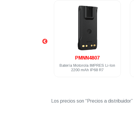
.
.
JDC9RA1IN
PMNN4807
 digital Motorola R7
Batería Motorola IMPRES Li-Ion
Rad
ts VHF 136-174MHz
2200 mAh IP68 R7
64
TIA Habilitado
Los precios son “Precios a distribuidor