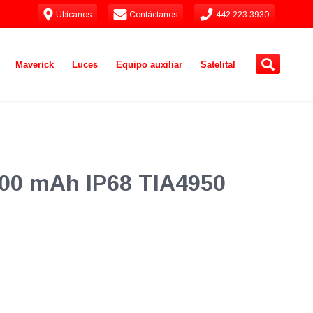
Ubícanos
Contáctanos
442 223 3930
Maverick
Luces
Equipo auxiliar
Satelital
3200 mAh IP68 TIA4950