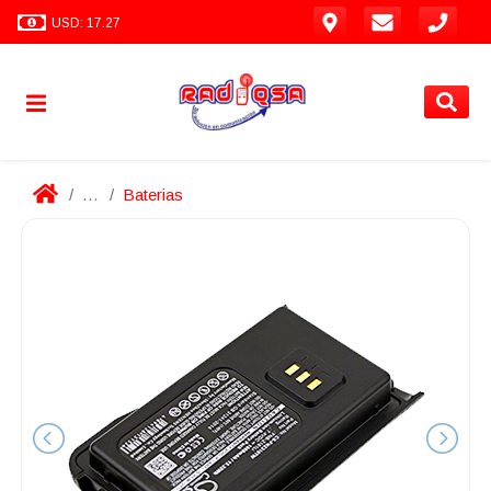
USD: 17.27
...
Baterias