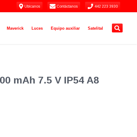
Ubícanos
Contáctanos
442 223 3930
Maverick
Luces
Equipo auxiliar
Satelital
00 mAh 7.5 V IP54 A8