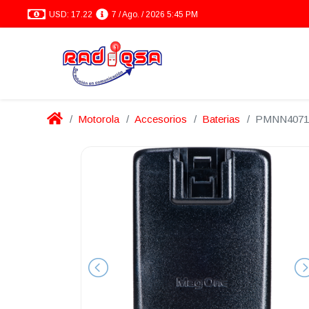
USD: 17.22
7 / Ago. / 2026 5:45 PM
Motorola
Accesorios
Baterias
PMNN4071