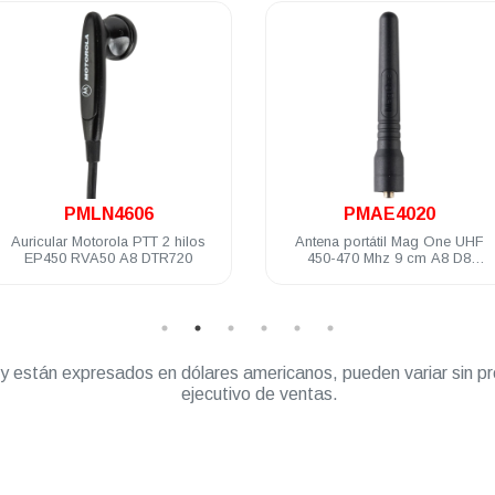
.
.
PMLN4606
PMAE4020
Auricular Motorola PTT 2 hilos
Antena portátil Mag One UHF
EP450 RVA50 A8 DTR720
450-470 Mhz 9 cm A8 D8
EP350MX
” y están expresados en dólares americanos, pueden variar sin pr
ejecutivo de ventas.