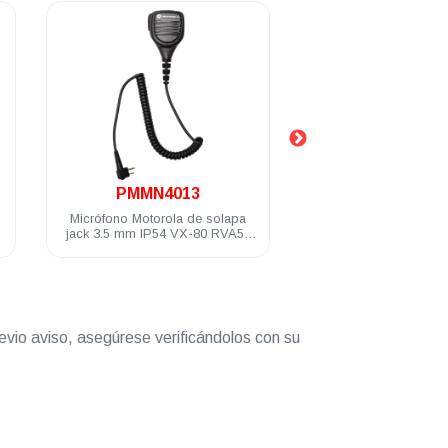
.
.
PMMN4013
PMLN4443
Micrófono Motorola de solapa
Audífono Motorola mic
jack 3.5 mm IP54 VX-80 RVA50
c/VOX 1 hilo negro EP
EP350MX DEP250 DEP450 A8
D8 DEP450 DTR6
R2
evio aviso, asegúrese verificándolos con su