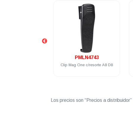
.
.
4KDC8AA4AN
PMLN4743
til análogo Motorola
Clip Mag One c/resorte A8 D8
 Watts VHF 150-174
Mhz NKP
Los precios son “Precios a distribuidor