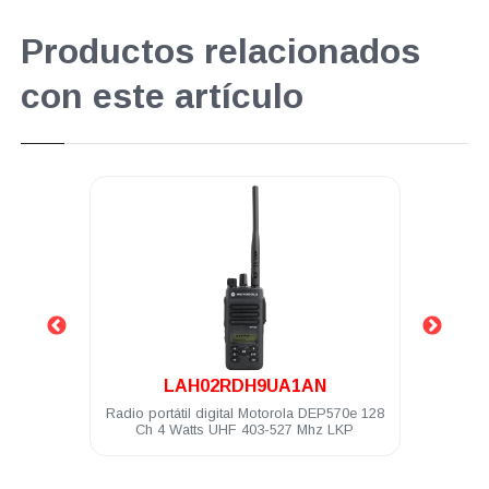
Productos relacionados
con este artículo
.
LAH02RDH9UA1AN
hilos
Radio portátil digital Motorola DEP570e 128
Baterí
150
Ch 4 Watts UHF 403-527 Mhz LKP
I