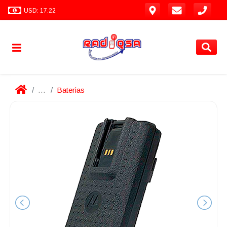
USD: 17.22
...
Baterias