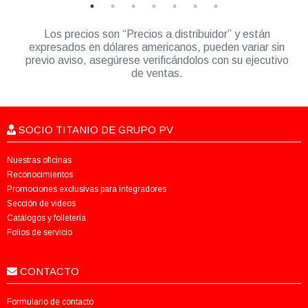
Los precios son “Precios a distribuidor” y están
expresados en dólares americanos, pueden variar sin
previo aviso, asegúrese verificándolos con su ejecutivo
de ventas.
SOCIO TITANIO DE GRUPO PV
Nuestras oficinas
Reconocimientos
Promociones exclusivas para integradores
Sección de videos
Catálogos y folletería
Folios de servicio
CONTACTO
Formulario de contacto