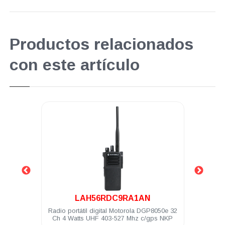
Productos relacionados
con este artículo
.
LAH56RDC9RA1AN
torola
Radio portátil digital Motorola DGP8050e 32
Antena po
DEM500
Ch 4 Watts UHF 403-527 Mhz c/gps NKP