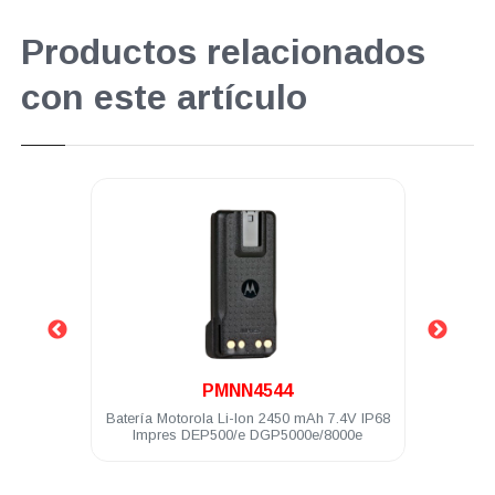
Productos relacionados
con este artículo
.
PMNN4544
70e 128
Batería Motorola Li-Ion 2450 mAh 7.4V IP68
Cli
KP
Impres DEP500/e DGP5000e/8000e