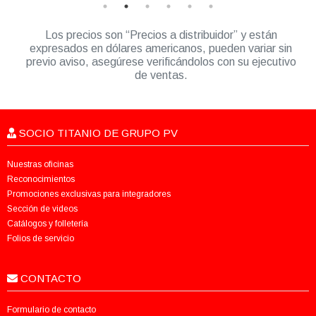
Los precios son “Precios a distribuidor” y están
expresados en dólares americanos, pueden variar sin
previo aviso, asegúrese verificándolos con su ejecutivo
de ventas.
SOCIO TITANIO DE GRUPO PV
Nuestras oficinas
Reconocimientos
Promociones exclusivas para integradores
Sección de videos
Catálogos y folletería
Folios de servicio
CONTACTO
Formulario de contacto