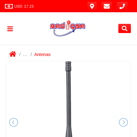
USD: 17.23
...
Antenas