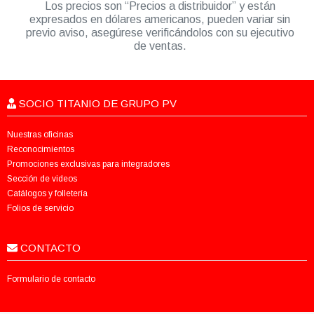
Los precios son “Precios a distribuidor” y están
expresados en dólares americanos, pueden variar sin
previo aviso, asegúrese verificándolos con su ejecutivo
de ventas.
SOCIO TITANIO DE GRUPO PV
Nuestras oficinas
Reconocimientos
Promociones exclusivas para integradores
Sección de videos
Catálogos y folletería
Folios de servicio
CONTACTO
Formulario de contacto