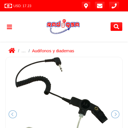
USD: 17.23
...
Audifonos y diademas