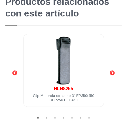
Productos relacionados
con este artículo
.
HLN8255
450
Clip Motorola c/resorte 3" EP350/450
Audíf
DEP250 DEP450
PTT 