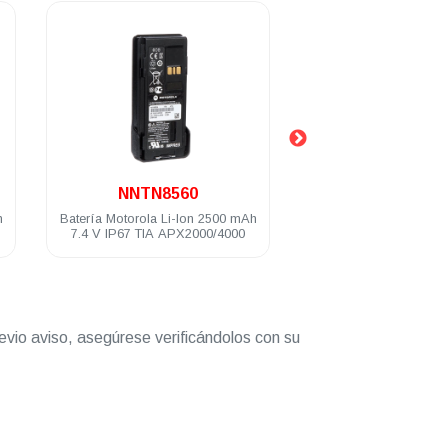
.
.
NNTN8560
PMNN4547
Batería Motorola Li-Ion 2500 mAh
Batería Motorola Li-I
7.4 V IP67 TIA APX2000/4000
mAh 7.4 V IP68 TIA
evio aviso, asegúrese verificándolos con su