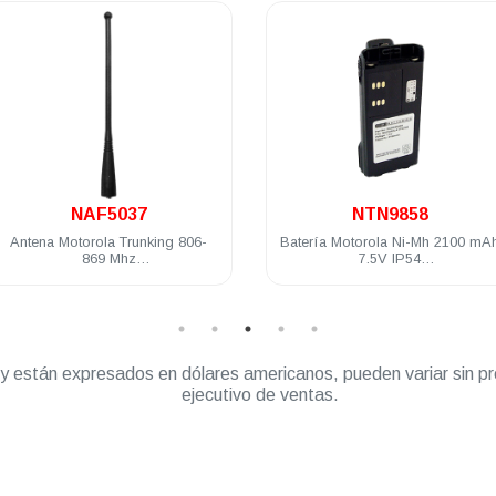
.
.
NAF5037
NTN9858
Antena Motorola Trunking 806-
Batería Motorola Ni-Mh 2100 mAh
869 Mhz
7.5V IP54
TP1500/MTP700/MTP7507/XTS2500/XTS5000
XTS1500/XTS2250/2500
” y están expresados en dólares americanos, pueden variar sin pr
ejecutivo de ventas.