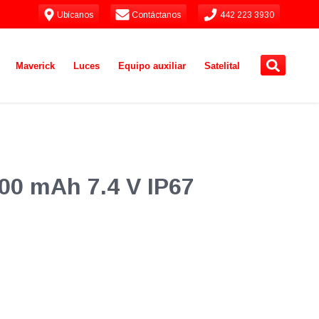
Ubícanos
Contáctanos
442 223 3930
Maverick
Luces
Equipo auxiliar
Satelital
000 mAh 7.4 V IP67