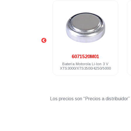
.
.
MNN4547
6071520M01
otorola Li-ION 3100
Batería Motorola Li-Ion 3 V
 V IP68 TIA4950
XTS3000/XTS3500/4250/5000
M
Los precios son “Precios a distribuidor