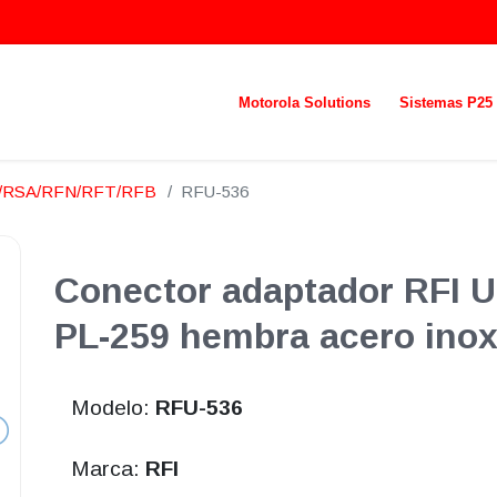
Motorola Solutions
Sistemas P25
N/RSA/RFN/RFT/RFB
RFU-536
Conector adaptador RFI U
PL-259 hembra acero inox
Modelo:
RFU-536
Marca:
RFI