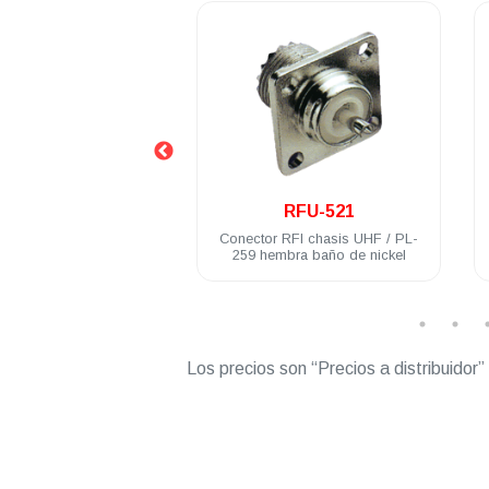
.
.
RFU-520
RFU-521
or RFI UHF / PL-259
Conector RFI chasis UHF / PL-
cero inoxidable RG8U
259 hembra baño de nickel
Belden 9913
Los precios son “Precios a distribuidor