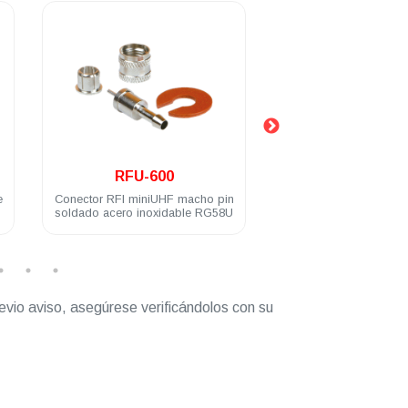
.
.
RFU-600
RFU-606-
e
Conector RFI miniUHF macho pin
Conector RFI miniU
soldado acero inoxidable RG58U
acero inoxidable par
evio aviso, asegúrese verificándolos con su