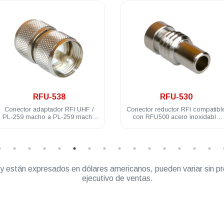
.
.
RFU-538
RFU-530
Conector adaptador RFI UHF /
Conector reductor RFI compatibl
PL-259 macho a PL-259 macho
con RFU500 acero inoxidable
acero inoxidable
RG58U
” y están expresados en dólares americanos, pueden variar sin pr
ejecutivo de ventas.