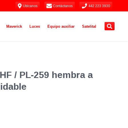
Ubícanos
Contáctanos
442 223 3930
Maverick
Luces
Equipo auxiliar
Satelital
HF / PL-259 hembra a
idable