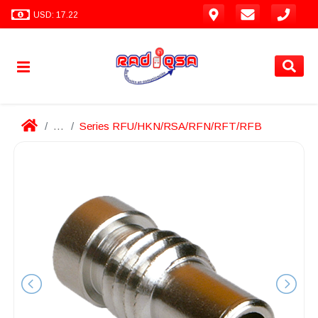
USD: 17.22
...
Series RFU/HKN/RSA/RFN/RFT/RFB