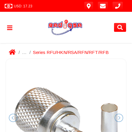
USD: 17.23
...
Series RFU/HKN/RSA/RFN/RFT/RFB