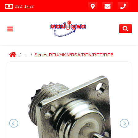
USD: 17.27
...
Series RFU/HKN/RSA/RFN/RFT/RFB