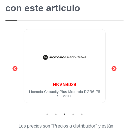
con este artículo
.
.
HKVN4028
HKVN42
cencia Capacity Plus Motorola DGR6175
Licencia servicio inter
SLR5100
Motorola MT
Los precios son “Precios a distribuidor” y están