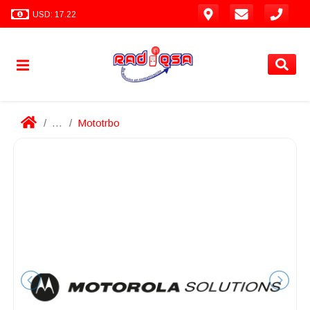
USD: 17.22
...
Mototrbo