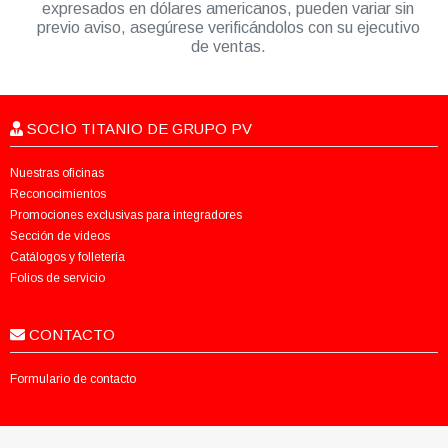
expresados en dólares americanos, pueden variar sin
previo aviso, asegúrese verificándolos con su ejecutivo
de ventas.
SOCIO TITANIO DE GRUPO PV
Nuestras oficinas
Reconocimientos
Promociones exclusivas para integradores
Sección de videos
Catálogos y folletería
Folios de servicio
CONTACTO
Formulario de contacto