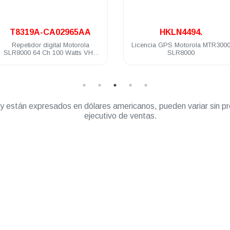
.
02965AA
HKLN4494.
al Motorola
Licencia GPS Motorola MTR3000
Licen
00 Watts VHF
SLR8000
DGR61
 Mhz
” y están expresados en dólares americanos, pueden variar sin pr
ejecutivo de ventas.