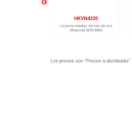
.
.
HKVN4220
T8319A-CA
la
Licencia interfaz de red de voz
Repetidor digit
00
Motorola MTR3000
SLR8000 64 Ch 1
136-174
Los precios son “Precios a distribuidor