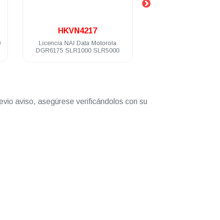
.
.
HKVN4217
HKVN4218
cia NAI Data Motorola
Licencia NAI Voice Motorola
75 SLR1000 SLR5000
DGR6175 SLR1000 SLR5000
evio aviso, asegúrese verificándolos con su