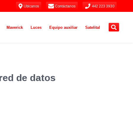
Ubícanos
Contáctanos
442 223 3930
Maverick
Luces
Equipo auxiliar
Satelital
 red de datos