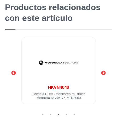
Productos relacionados
con este artículo
.
HKVN4040
H
Licencia RDAC Monitoreo multiples
Licencia GPS me
Motorola DGR6175 MTR3000
SLR1