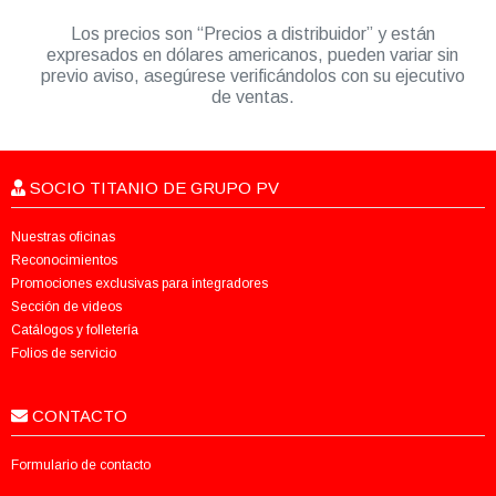
Los precios son “Precios a distribuidor” y están
expresados en dólares americanos, pueden variar sin
previo aviso, asegúrese verificándolos con su ejecutivo
de ventas.
SOCIO TITANIO DE GRUPO PV
Nuestras oficinas
Reconocimientos
Promociones exclusivas para integradores
Sección de videos
Catálogos y folletería
Folios de servicio
CONTACTO
Formulario de contacto