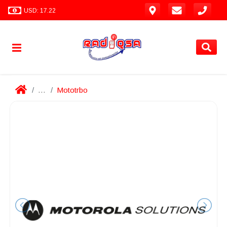
USD: 17.22
...
Mototrbo