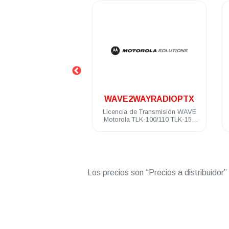
.
.
HK2123A
WAVE2WAYRADIOPTX
tátil WAVE PTX TLK100
Licencia de Transmisión WAVE
la LTE 8 CH AES-256
Motorola TLK-100/110 TLK-150
PTX Vigencia 12 meses
Los precios son “Precios a distribuidor