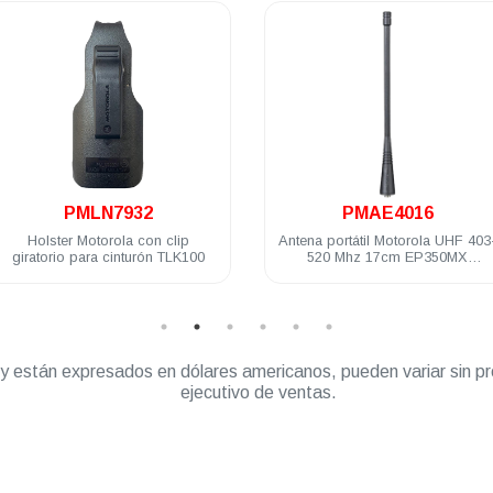
.
.
PMLN7932
PMAE4016
Holster Motorola con clip
Antena portátil Motorola UHF 403
giratorio para cinturón TLK100
520 Mhz 17cm EP350MX
PRO5150/7150 DEP250 DEP450
” y están expresados en dólares americanos, pueden variar sin pr
ejecutivo de ventas.