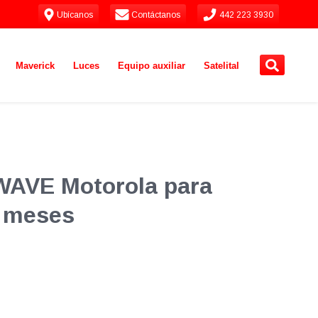
Ubícanos
Contáctanos
442 223 3930
Maverick
Luces
Equipo auxiliar
Satelital
WAVE Motorola para
2 meses