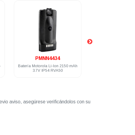
.
.
PMNN4434
HKLN460
-
Batería Motorola Li-Ion 2150 mAh
Auricular Motorola para
3.7V IP54 RVA50
mic y PTT 1 hilo tubo
VLR150 RVA50 D
evio aviso, asegúrese verificándolos con su