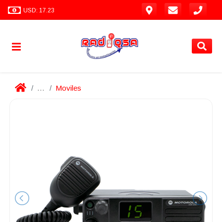
USD: 17.23
...
Moviles