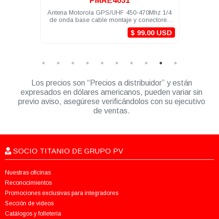
PMAE4031
torola
Antena Motorola GPS/UHF 450-470Mhz 1/4
Li
DEM500
de onda base cable montaje y conectores
DEP
MINI-U DGM8000e
$ 99.00 USD
Los precios son “Precios a distribuidor” y están
expresados en dólares americanos, pueden variar sin
previo aviso, asegúrese verificándolos con su ejecutivo
de ventas.
SOCIO TITANIO DE GRUPO PV
Nuestras oficinas
Reconocimientos
Promociones exclusivas para integradores
Sección de videos
Catálogos y folletería