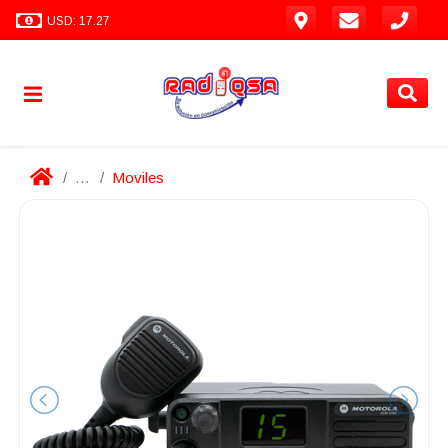
USD: 17.27
...
Moviles