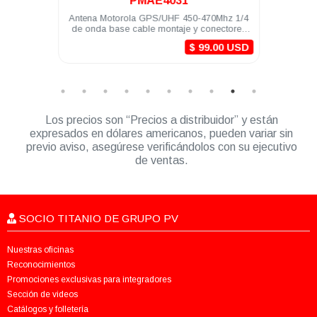
PMAE4031
torola
Antena Motorola GPS/UHF 450-470Mhz 1/4
Li
DEM500
de onda base cable montaje y conectores
DEP
MINI-U DGM8000e
$ 99.00 USD
Los precios son “Precios a distribuidor” y están
expresados en dólares americanos, pueden variar sin
previo aviso, asegúrese verificándolos con su ejecutivo
de ventas.
SOCIO TITANIO DE GRUPO PV
Nuestras oficinas
Reconocimientos
Promociones exclusivas para integradores
Sección de videos
Catálogos y folletería