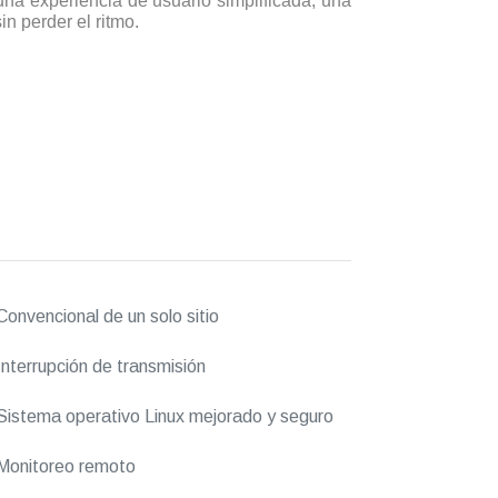
na experiencia de usuario simplificada, una
n perder el ritmo.
onvencional de un solo sitio
nterrupción de transmisión
istema operativo Linux mejorado y seguro
Monitoreo remoto