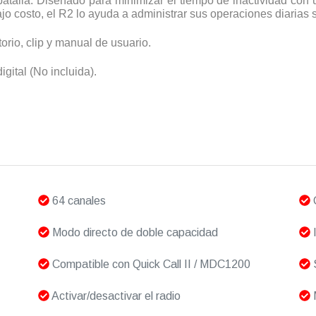
alla. Diseñado para minimizar el tiempo de inactividad con u
o costo, el R2 lo ayuda a administrar sus operaciones diarias si
torio, clip y manual de usuario.
ital (No incluida).
64 canales
C
Modo directo de doble capacidad
I
Compatible con Quick Call II / MDC1200
S
Activar/desactivar el radio