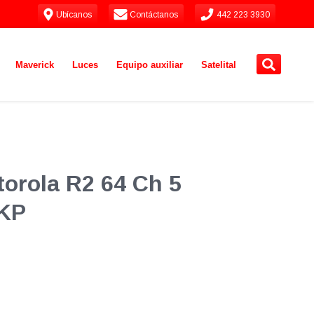
Ubícanos
Contáctanos
442 223 3930
Maverick
Luces
Equipo auxiliar
Satelital
torola R2 64 Ch 5
NKP