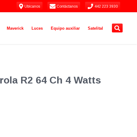
Ubícanos
Contáctanos
442 223 3930
Maverick
Luces
Equipo auxiliar
Satelital
orola R2 64 Ch 4 Watts