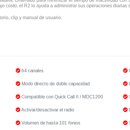
alla. Diseñado para minimizar el tiempo de inactividad con u
o costo, el R2 lo ayuda a administrar sus operaciones diarias si
torio, clip y manual de usuario.
64 canales
C
Modo directo de doble capacidad
I
Compatible con Quick Call II / MDC1200
S
Activar/desactivar el radio
Volumen de hasta 101 fonios
S