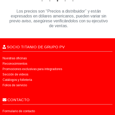
Los precios son “Precios a distribuidor” y están
expresados en dólares americanos, pueden variar sin
previo aviso, asegúrese verificándolos con su ejecutivo
de ventas.
SOCIO TITANIO DE GRUPO PV
Nuestras oficinas
Reconocimientos
Promociones exclusivas para integradores
Sección de videos
Catálogos y folletería
Folios de servicio
CONTACTO
Formulario de contacto