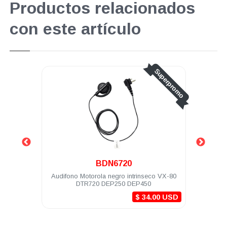
Productos relacionados
con este artículo
Superpromo
BDN6720
-480Mhz
Audifono Motorola negro intrinseco VX-80
Auri
DTR720 DEP250 DEP450
con 
$ 34.00 USD