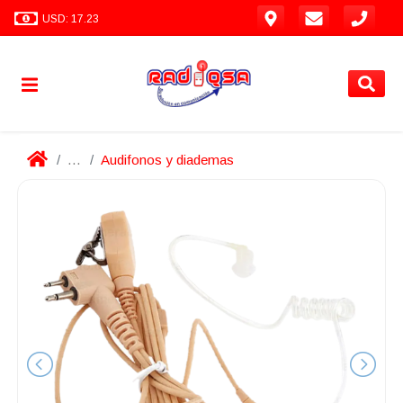
USD: 17.23
...
Audifonos y diademas