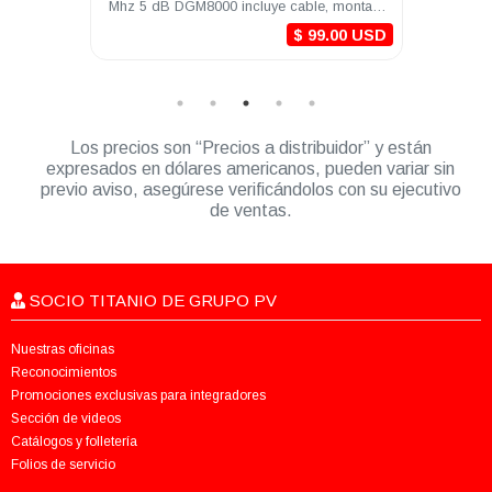
ctores
Mhz 5 dB DGM8000 incluye cable, montaje
1/4 
y conectores
0 USD
$ 99.00 USD
Los precios son “Precios a distribuidor” y están
expresados en dólares americanos, pueden variar sin
previo aviso, asegúrese verificándolos con su ejecutivo
de ventas.
SOCIO TITANIO DE GRUPO PV
Nuestras oficinas
Reconocimientos
Promociones exclusivas para integradores
Sección de videos
Catálogos y folletería
Folios de servicio