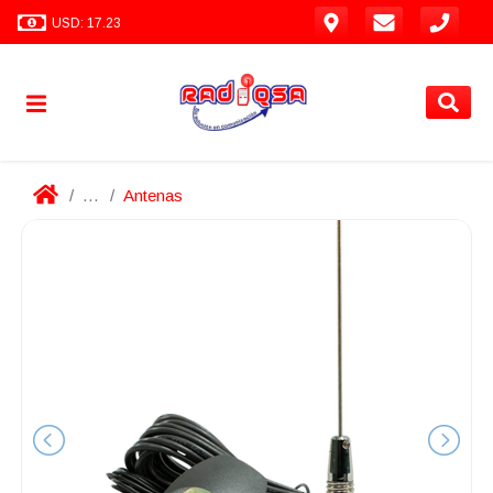
USD: 17.23
...
Antenas