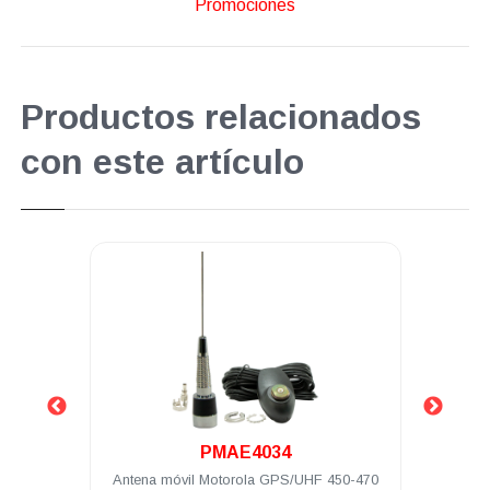
Promociones
Productos relacionados
con este artículo
.
PMAE4034
hz 1/4
Antena móvil Motorola GPS/UHF 450-470
Ante