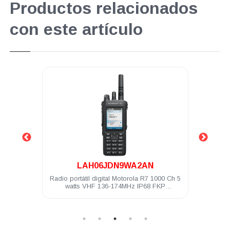
Productos relacionados
con este artículo
.
LAH06JDN9WA2AN
4 Ch 5
Radio portátil digital Motorola R7 1000 Ch 5
Radio
ilitado
watts VHF 136-174MHz IP68 FKP
Compatible