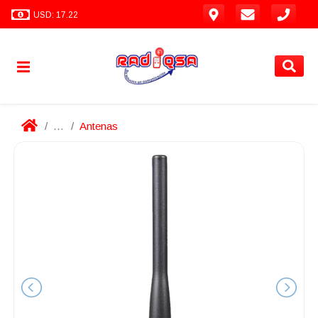
USD: 17.22
...
Antenas