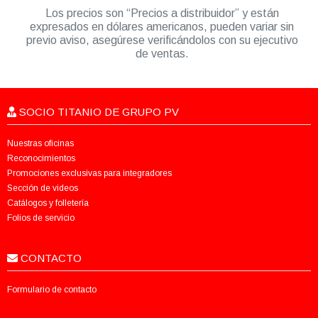
Los precios son “Precios a distribuidor” y están
expresados en dólares americanos, pueden variar sin
previo aviso, asegúrese verificándolos con su ejecutivo
de ventas.
SOCIO TITANIO DE GRUPO PV
Nuestras oficinas
Reconocimientos
Promociones exclusivas para integradores
Sección de videos
Catálogos y folletería
Folios de servicio
CONTACTO
Formulario de contacto