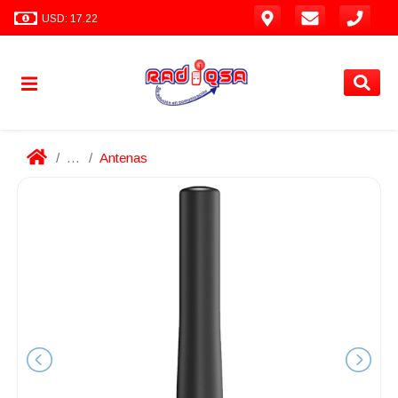
USD: 17.22
...
Antenas