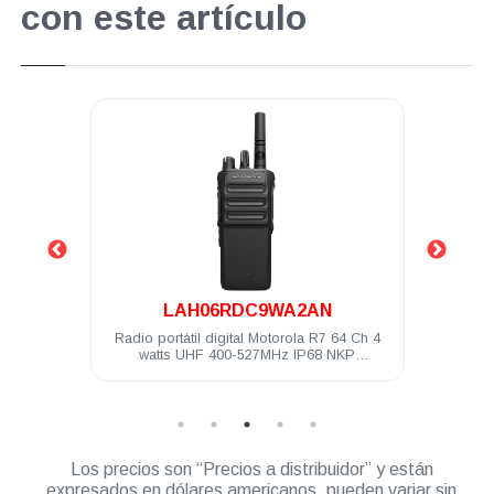
con este artículo
.
LAH06RDC9WA2AN
00 Ch 4
Radio portátil digital Motorola R7 64 Ch 4
Radio 
litado
watts UHF 400-527MHz IP68 NKP
Compatible
Los precios son “Precios a distribuidor” y están
expresados en dólares americanos, pueden variar sin