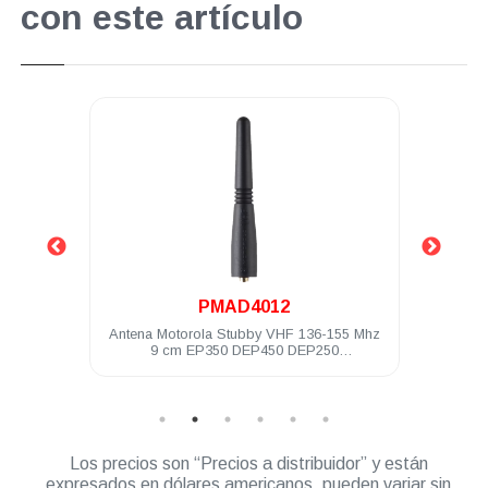
con este artículo
.
PMAD4012
146-174
Antena Motorola Stubby VHF 136-155 Mhz
Antena po
9 cm EP350 DEP450 DEP250
PRO5150/7150
Los precios son “Precios a distribuidor” y están
expresados en dólares americanos, pueden variar sin