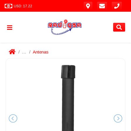
USD: 17.22
...
Antenas