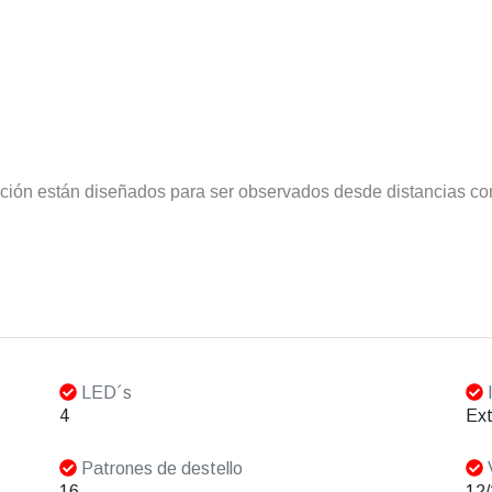
nción están diseñados para ser observados desde distancias co
LED´s
I
4
Ext
Patrones de destello
V
16
12