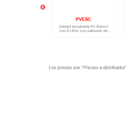
.
.
PVE8C
PVL4A
d encubierta PV Blanco
Modulo PV ASSAULT 4 LED 3W
8 LEDs con patrones de
difusor 180° ámbar
stellos incluye brida
Los precios son “Precios a distribuidor