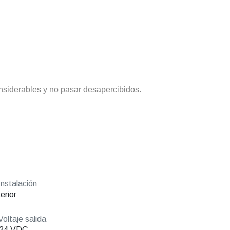
nsiderables y no pasar desapercibidos.
nstalación
erior
oltaje salida
/24 VDC