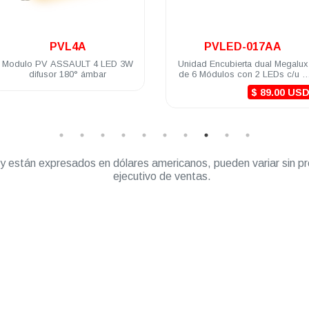
.
PVLED-017AA
PVC4A
Unidad Encubierta dual Megalux
Módulo para exterior PV Ámb
de 6 Módulos con 2 LEDs c/u 1
c/4 LED c/selector de patron
Watt c/led 12 VDC color Ámbar/
3W 12/24 VDC incluye brid
$ 89.00 USD
Ámbar
” y están expresados en dólares americanos, pueden variar sin pr
ejecutivo de ventas.