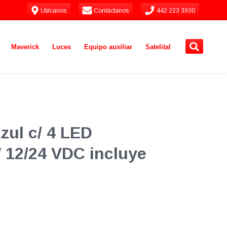
Ubícanos
Contáctanos
442 223 3930
Maverick
Luces
Equipo auxiliar
Satelital
zul c/ 4 LED
W 12/24 VDC incluye