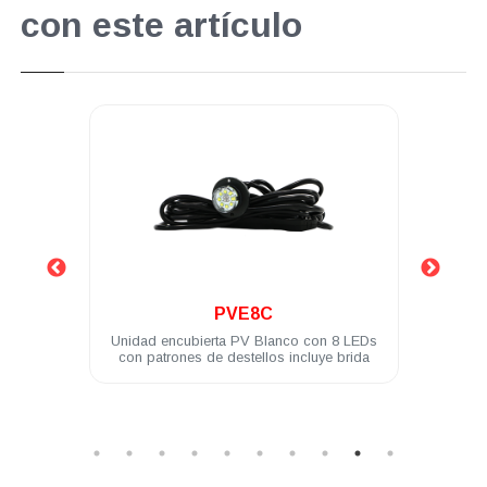
con este artículo
.
PVL4A
n 8 LEDs
Modulo PV ASSAULT 4 LED 3W difusor
ye brida
180° ámbar
M