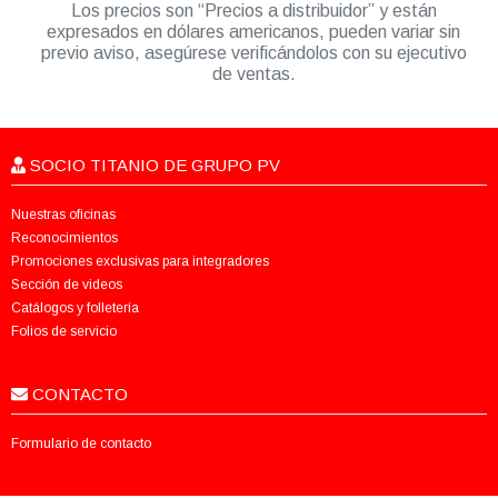
Los precios son “Precios a distribuidor” y están
expresados en dólares americanos, pueden variar sin
previo aviso, asegúrese verificándolos con su ejecutivo
de ventas.
SOCIO TITANIO DE GRUPO PV
Nuestras oficinas
Reconocimientos
Promociones exclusivas para integradores
Sección de videos
Catálogos y folletería
Folios de servicio
CONTACTO
Formulario de contacto