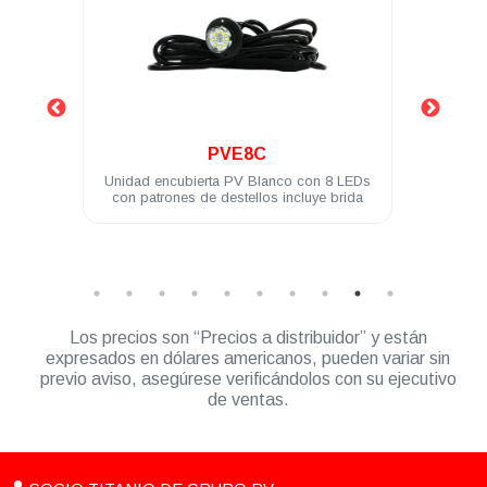
.
PVL4A
n 8 LEDs
Modulo PV ASSAULT 4 LED 3W difusor
e brida
180° ámbar
M
Los precios son “Precios a distribuidor” y están
expresados en dólares americanos, pueden variar sin
previo aviso, asegúrese verificándolos con su ejecutivo
de ventas.