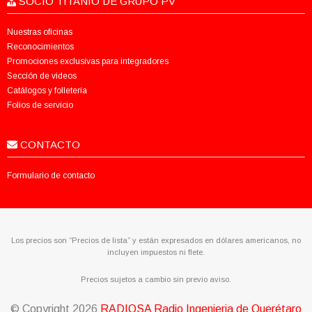
SOCIO TITANIO DE GRUPO PV
Nuestras oficinas
Reconocimientos
Promociones exclusivas para integradores
Sección de videos
Catálogos y folletería
Folios de servicio
CONTACTO
Formulario de contacto
Los precios son “Precios de lista” y están expresados en dólares americanos, no
incluyen impuestos ni flete.
Precios sujetos a cambio sin previo aviso.
© Copyright
2026
RADIQSA Radio Ingenieria de Querétaro