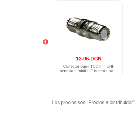
.
.
17-DGN
12-06-DGN
 adaptador TCC
Conector barril TCC miniUHF
Co
bra a BNC macho
hembra a miniUHF hembra baño
 de nickel
de nickel
Los precios son “Precios a distribuidor