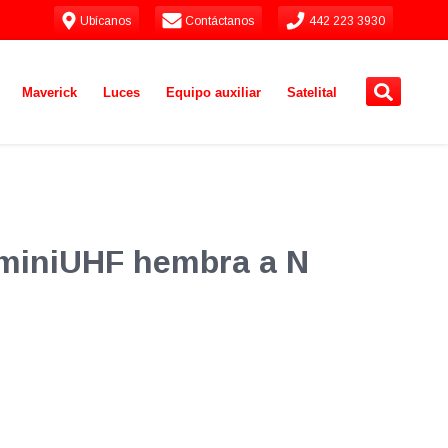
Ubícanos
Contáctanos
442 223 3930
Maverick
Luces
Equipo auxiliar
Satelital
miniUHF hembra a N