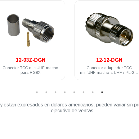
.
.
12-03Z-DGN
12-12-DGN
nector TCC miniUHF macho
Conector adaptador TCC
para RG8X
miniUHF macho a UHF / PL-259
hembra baño de nickel
” y están expresados en dólares americanos, pueden variar sin pr
ejecutivo de ventas.