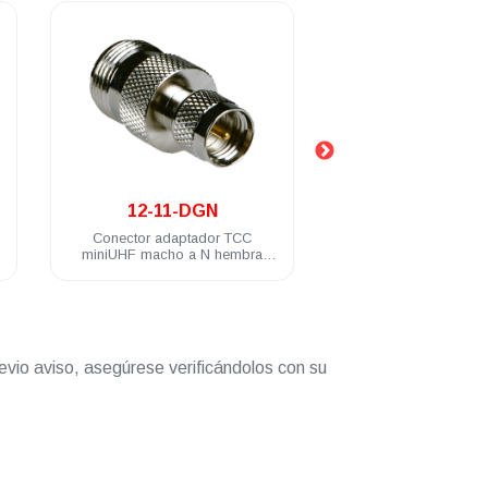
.
.
12-11-DGN
12-13-DGN
Conector adaptador TCC
Conector adaptador TC
miniUHF macho a N hembra
hembra a miniUHF macho
baño de nickel
de nickel
evio aviso, asegúrese verificándolos con su