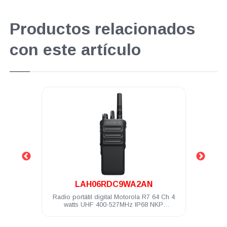
Productos relacionados
con este artículo
.
LAH06RDC9WA2AN
00 Ch 4
Radio portátil digital Motorola R7 64 Ch 4
Radio 
litado
watts UHF 400-527MHz IP68 NKP
Compatible