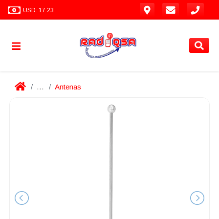
USD: 17.23
...
Antenas