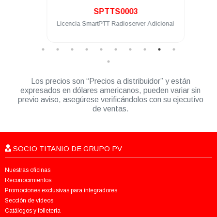
SPTTS0003
eway
Licencia SmartPTT Radioserver Adicional
Lice
Los precios son “Precios a distribuidor” y están
expresados en dólares americanos, pueden variar sin
previo aviso, asegúrese verificándolos con su ejecutivo
de ventas.
SOCIO TITANIO DE GRUPO PV
Nuestras oficinas
Reconocimientos
Promociones exclusivas para integradores
Sección de videos
Catálogos y folletería