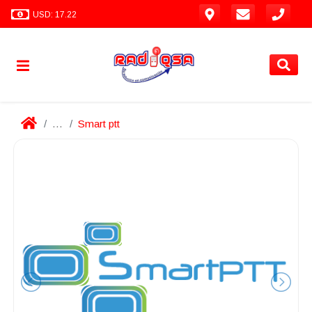
USD: 17.22
...
Smart ptt