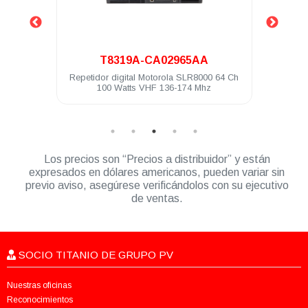
.
.
A-CA02965AA
HKVN4151
al Motorola SLR8000 64 Ch
Licencia Linked Capacity Plus Motoro
s VHF 136-174 Mhz
MTR3000 SLR8000
Los precios son “Precios a distribuidor” y están
expresados en dólares americanos, pueden variar sin
previo aviso, asegúrese verificándolos con su ejecutivo
de ventas.
SOCIO TITANIO DE GRUPO PV
Nuestras oficinas
Reconocimientos