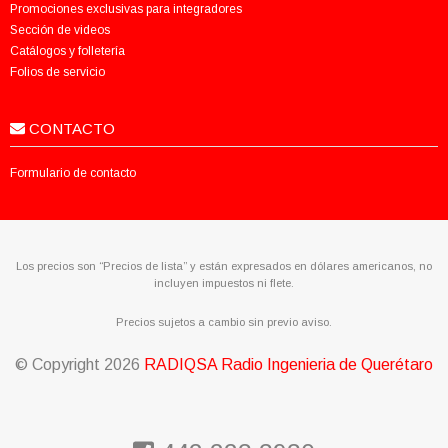
Promociones exclusivas para integradores
Sección de videos
Catálogos y folletería
Folios de servicio
CONTACTO
Formulario de contacto
Los precios son “Precios de lista” y están expresados en dólares americanos, no
incluyen impuestos ni flete.
Precios sujetos a cambio sin previo aviso.
© Copyright
2026
RADIQSA Radio Ingenieria de Querétaro