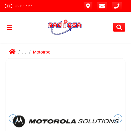
USD: 17.27
...
Mototrbo