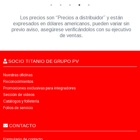
Los precios son “Precios a distribuidor” y están
expresados en dólares americanos, pueden variar sin
previo aviso, asegúrese verificándolos con su ejecutivo
de ventas.
SOCIO TITANIO DE GRUPO PV
Nuestras oficinas
Reconocimientos
Promociones exclusivas para integradores
Sección de videos
Catálogos y folletería
Folios de servicio
CONTACTO
Formulario de contacto