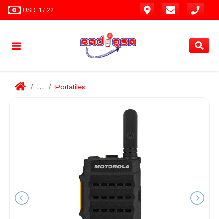
USD: 17.22
...
Portatiles