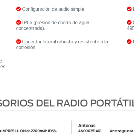
Configuración de audio simple.
H
IP66 (presión de chorro de agua
O
concentrada).
495
Conector lateral robusto y resistente a la
R
corrosión.
e
nes