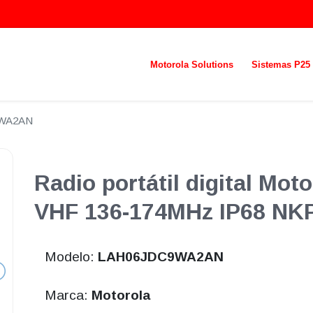
Motorola Solutions
Sistemas P25
WA2AN
Radio portátil digital Mot
VHF 136-174MHz IP68 NK
Modelo:
LAH06JDC9WA2AN
Marca:
Motorola