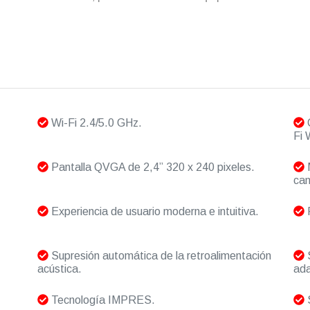
Wi-Fi 2.4/5.0 GHz.
C
Fi
Pantalla QVGA de 2,4” 320 x 240 pixeles.
M
can
Experiencia de usuario moderna e intuitiva.
P
Supresión automática de la retroalimentación
S
acústica.
ada
Tecnología IMPRES.
S