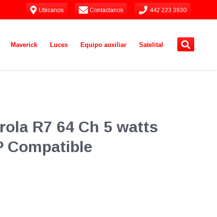
Ubícanos
Contáctanos
442 223 3930
Maverick
Luces
Equipo auxiliar
Satelital
orola R7 64 Ch 5 watts
P Compatible