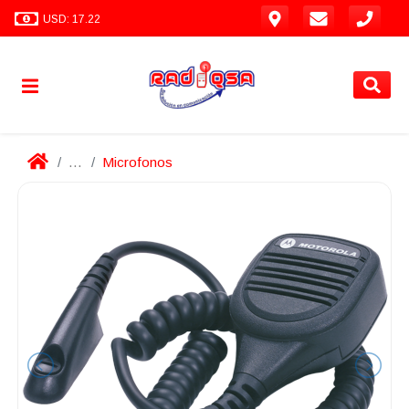
USD: 17.22
...
Microfonos