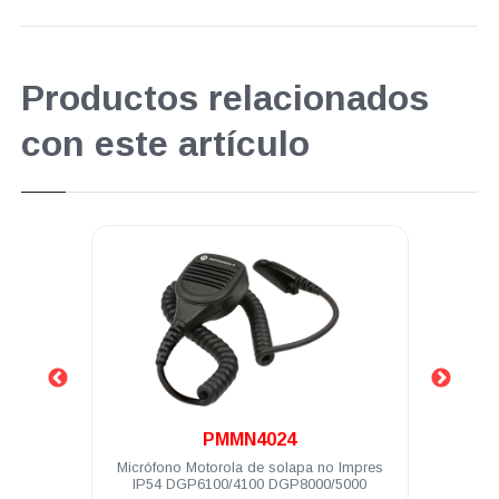
Productos relacionados
con este artículo
.
PMMN4024
7.4 V
Micrófono Motorola de solapa no Impres
Radio
IP54 DGP6100/4100 DGP8000/5000
32 Ch