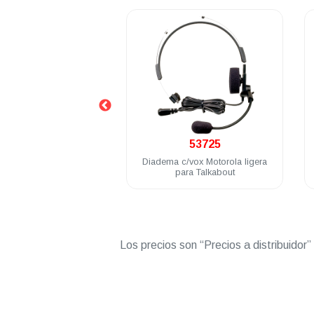
.
.
53727
53725
no microfono c/PTT
Diadema c/vox Motorola ligera
a negro sin control
para Talkabout
umen Talkabout
Los precios son “Precios a distribuidor