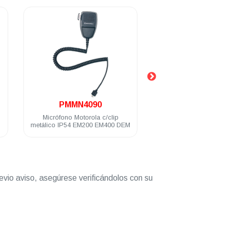
.
.
PMMN4090
53727
Micrófono Motorola c/clip
Audifono microfono
metálico IP54 EM200 EM400 DEM
Motorola negro sin 
volumen Talkab
evio aviso, asegúrese verificándolos con su