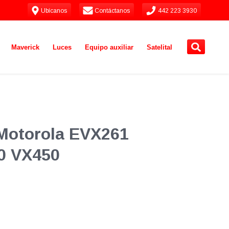
Ubícanos
Contáctanos
442 223 3930
Maverick
Luces
Equipo auxiliar
Satelital
 Motorola EVX261
0 VX450