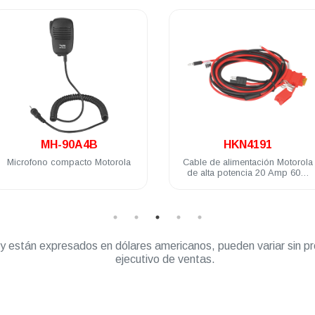
.
.
MH-90A4B
HKN4191
Microfono compacto Motorola
Cable de alimentación Motorola
de alta potencia 20 Amp 60W
EM200 EM400 PRO DEM DGM
TLK150
” y están expresados en dólares americanos, pueden variar sin pr
ejecutivo de ventas.