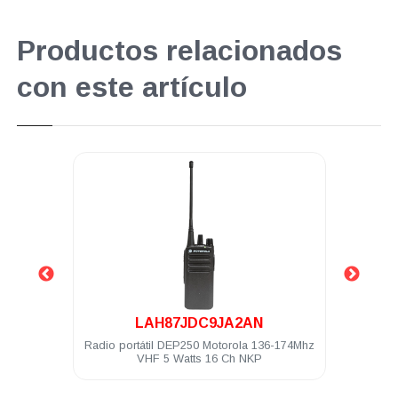
Productos relacionados
con este artículo
.
LAH87JDC9JA2AN
-480Mhz
Radio portátil DEP250 Motorola 136-174Mhz
Auri
VHF 5 Watts 16 Ch NKP
con 