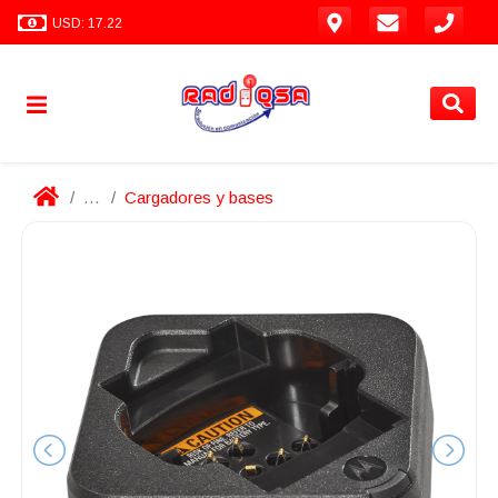
USD: 17.22
...
Cargadores y bases