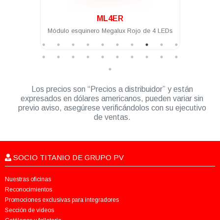
.
ML4IA-1
x Rojo de 4 LEDs
Módulo intermedio Megalux Ámbar de 4
LEDs para torreta Megalux 2.0
Los precios son “Precios a distribuidor” y están
expresados en dólares americanos, pueden variar sin
previo aviso, asegúrese verificándolos con su ejecutivo
de ventas.
SOCIO TITANIO DE GRUPO PV
Nuestras oficinas
Reconocimientos
Promociones exclusivas para integradores
Sección de videos